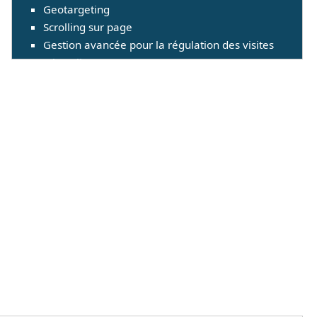
Geotargeting
Scrolling sur page
Gestion avancée pour la régulation des visites
(Throttling)