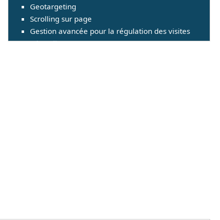
Geotargeting
Scrolling sur page
Gestion avancée pour la régulation des visites
(Throttling)